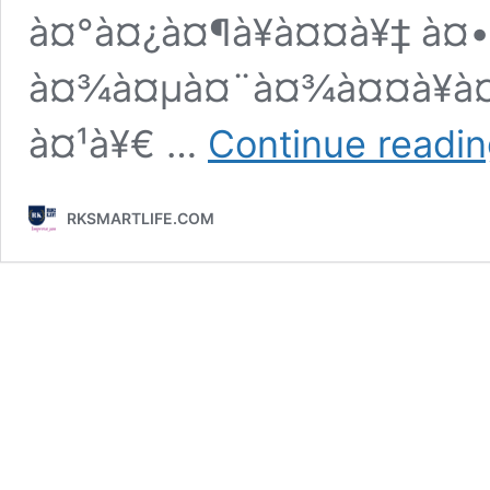
à¤°à¤¿à¤¶à¥à¤¤à¥‡ à¤•
à¤¾à¤µà¤¨à¤¾à¤¤à¥à¤®
à¤¹à¥€ …
Continue readi
RKSMARTLIFE.COM