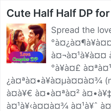
Cute Half Half DP for
Spread the lo
°à¤¿à¤¶à¥à¤¤
à¤¬à¤¹à¥à¤¤
°à¥à¤£ à¤ªà¤
¿à¤ªà¤•à¥à¤µà¤¤à¤¾ (m
à¤­à¥€ à¤•à¤ªà¤² à¤•à¥
à¤¹à¥‹à¤¤à¤¾ à¤¹à¥ˆ à