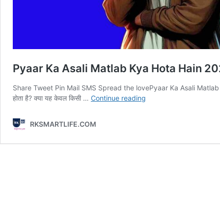
Pyaar Ka Asali Matlab Kya Hota Hain 20
Share Tweet Pin Mail SMS Spread the lovePyaar Ka Asali Matlab Kya
Pyaar
होता है? क्या यह केवल किसी …
Continue reading
Ka
Asali
RKSMARTLIFE.COM
Matlab
Kya
Hota
Hain
2024
?