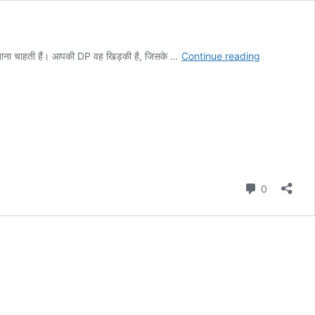
Best
खाना चाहती हैं। आपकी DP वह खिड़की है, जिसके …
Continue reading
Selfie
DP
for
Instagram
Girl
Simple
Comment
0