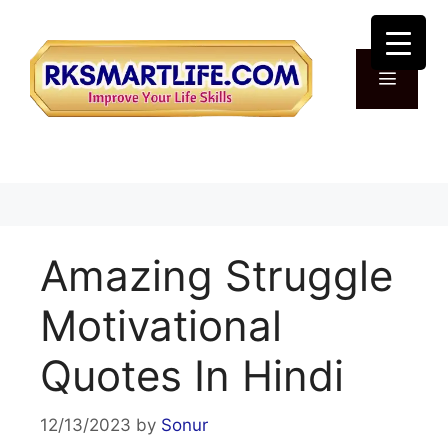
Skip
to
content
Menu
Amazing Struggle
Motivational
Quotes In Hindi
12/13/2023
by
Sonur