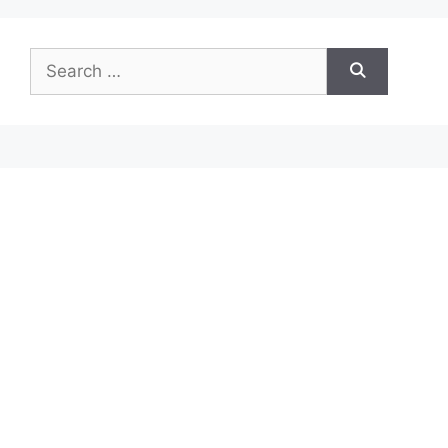
Search
for: