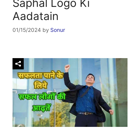
Saphal Logo Ki
Aadatain
01/15/2024
by
Sonur