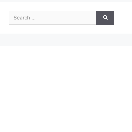
Search
for: