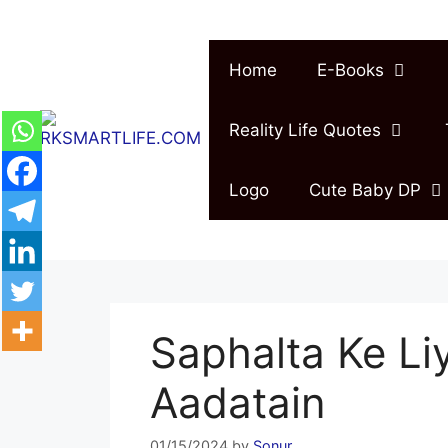
Skip
to
content
Home
E-Books
Reality Life Quotes
Logo
Cute Baby DP
Saphalta Ke Li
Aadatain
01/15/2024
by
Sonur