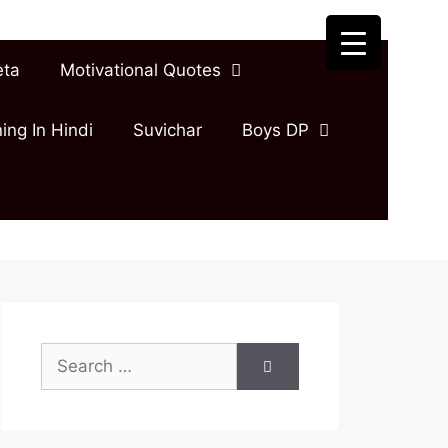
eta
Motivational Quotes
ing In Hindi
Suvichar
Boys DP
Search
for: