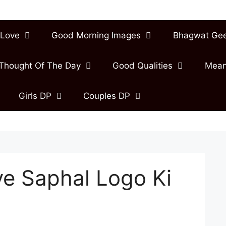
Love
Good Morning Images
Bhagwat Ge
Thought Of The Day
Good Qualities
Mean
Girls DP
Couples DP
ye Saphal Logo Ki