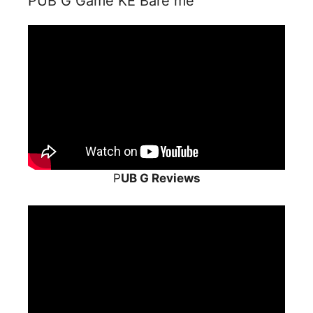
PUB G Game KE Bare me
P
UB G Reviews