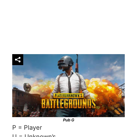
Pub G
P = Player
U = Unknown’s