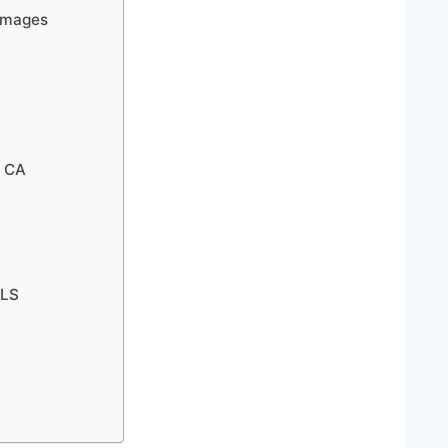
Images
A CA
ILS