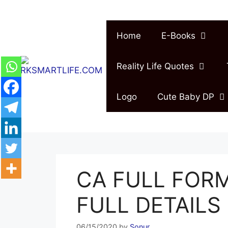
Skip
to
content
Home
E-Books
Reality Life Quotes
Logo
Cute Baby DP
CA FULL FORM
FULL DETAILS 
06/15/2020
by
Sonur