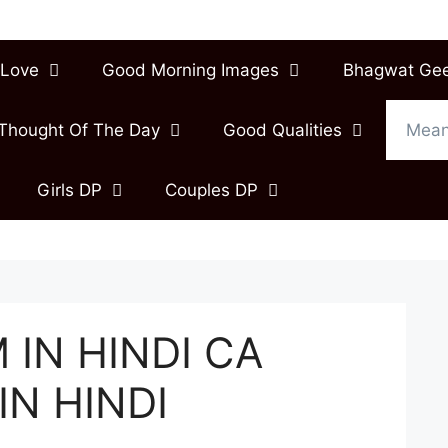
Love
Good Morning Images
Bhagwat Ge
Thought Of The Day
Good Qualities
Mean
Girls DP
Couples DP
 IN HINDI CA
IN HINDI