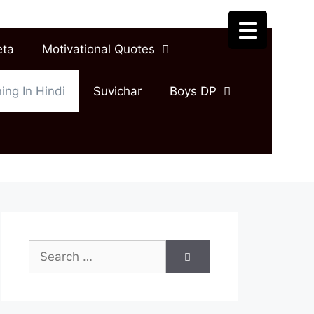
eta
Motivational Quotes
ing In Hindi
Suvichar
Boys DP
Search
for: