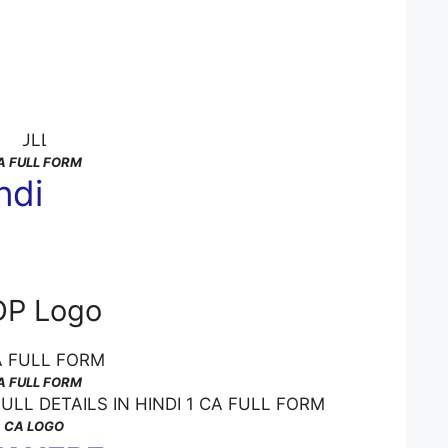
A FULL FORM
ndi
 DP Logo
A FULL FORM
CA LOGO