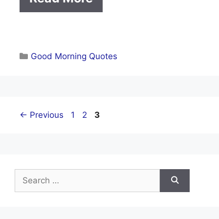
Categories
Good Morning Quotes
Page
Page
Page
←
Previous
1
2
3
Search
for: