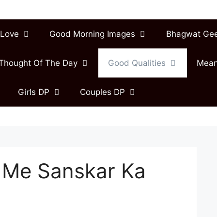
Love
Good Morning Images
Bhagwat Ge
Thought Of The Day
Good Qualities
Mean
Girls DP
Couples DP
e Me Sanskar Ka