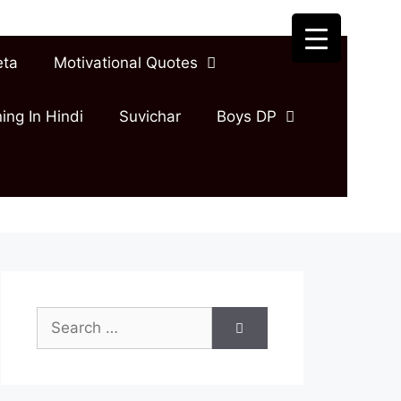
eta
Motivational Quotes
ing In Hindi
Suvichar
Boys DP
Search
for: