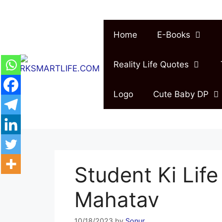
Skip
to
content
Home
E-Books
Reality Life Quotes
Logo
Cute Baby DP
Student Ki Lif
Mahatav
10/18/2023
by
Sonur