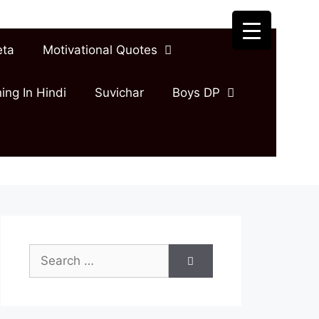
eta
Motivational Quotes
ing In Hindi
Suvichar
Boys DP
Search
for: