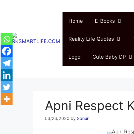
Skip
to
content
Home
E-Books
Reality Life Quotes
Logo
Cute Baby DP
Apni Respect 
03/26/2020
by
Sonur