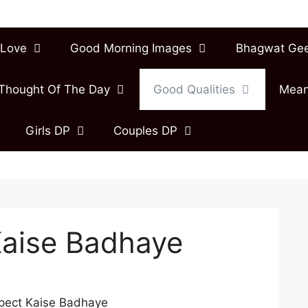
Love
Good Morning Images
Bhagwat Ge
Thought Of The Day
Good Qualities
Mean
Girls DP
Couples DP
Kaise Badhaye