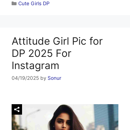
Categories
Cute Girls DP
Attitude Girl Pic for
DP 2025 For
Instagram
04/19/2025
by
Sonur