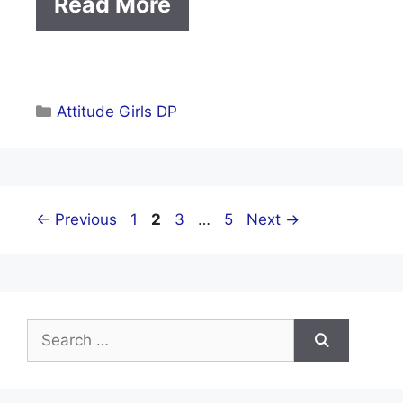
Read More
Categories
Attitude Girls DP
Page
Page
Page
Page
←
Previous
1
2
3
…
5
Next
→
Search
for: