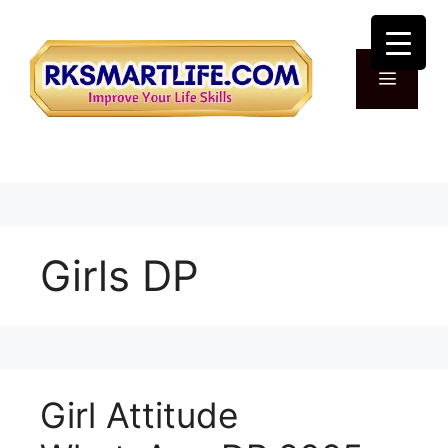
Skip
to
content
Menu
Girls DP
Girl Attitude