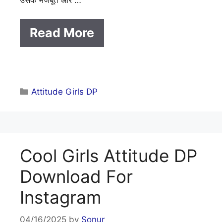
Read More
Categories
Attitude Girls DP
Cool Girls Attitude DP
Download For
Instagram
04/16/2025
by
Sonur