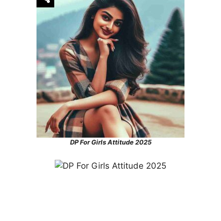
DP For Girls Attitude 2025