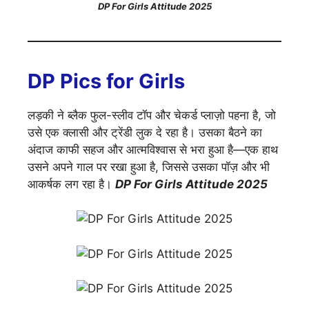
DP For Girls Attitude 2025
DP Pics for Girls
लड़की ने ब्लैक फुल-स्लीव टॉप और चेकर्ड प्लाज़ो पहना है, जो
उसे एक क्लासी और ट्रेंडी लुक दे रहा है। उसका बैठने का
अंदाज काफी सहज और आत्मविश्वास से भरा हुआ है—एक हाथ
उसने अपने गाल पर रखा हुआ है, जिससे उसका पॉज़ और भी
आकर्षक लग रहा है।
DP For Girls Attitude 2025