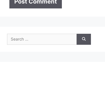
Search
for: