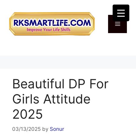
Skip
to
content
Menu
Beautiful DP For
Girls Attitude
2025
03/13/2025
by
Sonur