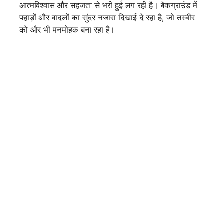
आत्मविश्वास और सहजता से भरी हुई लग रही है। बैकग्राउंड में
पहाड़ों और बादलों का सुंदर नजारा दिखाई दे रहा है, जो तस्वीर
को और भी मनमोहक बना रहा है।