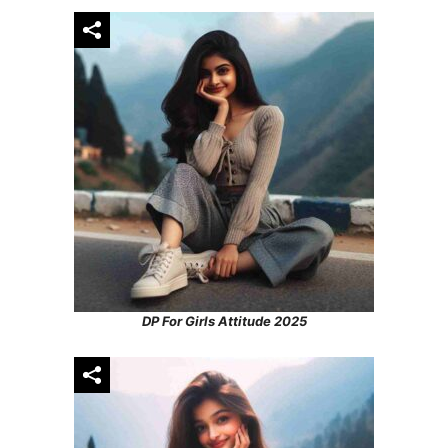
DP For Girls Attitude 2025