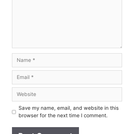
Name
Email
Website
Save my name, email, and website in this
browser for the next time I comment.