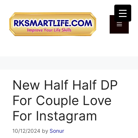
Skip
to
content
Menu
New Half Half DP
For Couple Love
For Instagram
10/12/2024
by
Sonur