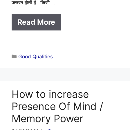
जरुरत होती हैं , किसी …
Read More
Categories
Good Qualities
How to increase
Presence Of Mind /
Memory Power