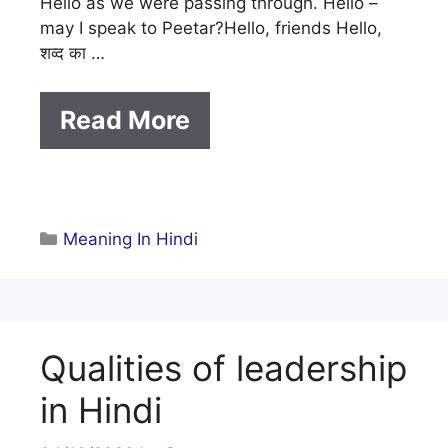
Hello as we were passing through. Hello –
may I speak to Peetar?Hello, friends Hello,
शव्द का …
Read More
Categories
Meaning In Hindi
Qualities of leadership
in Hindi